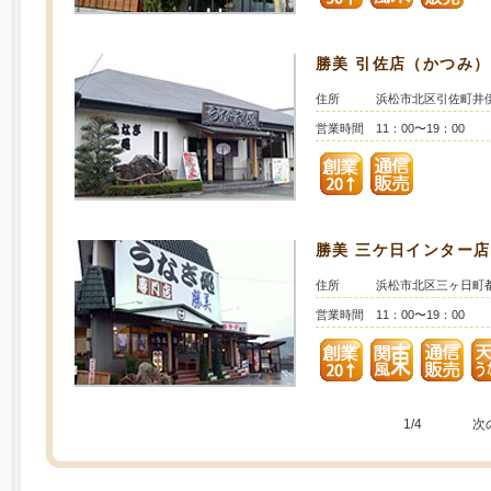
勝美 引佐店（かつみ）
住所
浜松市北区引佐町井伊谷
営業時間
11：00〜19：00
勝美 三ケ日インター
住所
浜松市北区三ヶ日町都筑
営業時間
11：00〜19：00
1/4
次